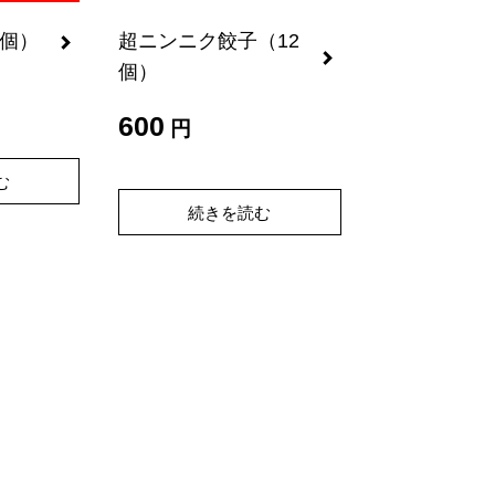
2個）
超ニンニク餃子（12
個）
600
円
む
続きを読む